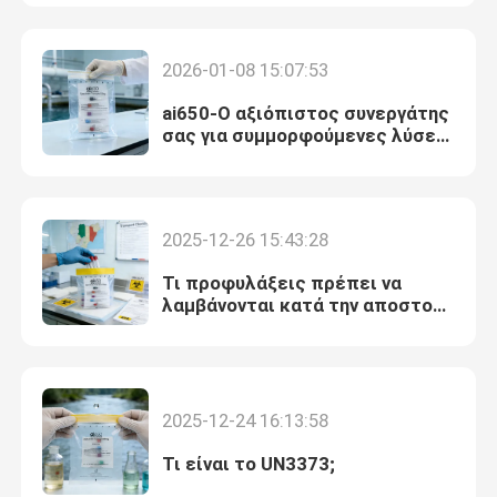
Ποιότητας
Σχετικά με εμάς
2026-01-08 15:07:53
ai650-Ο αξιόπιστος συνεργάτης
Επισκεψή εργοστασίου
σας για συμμορφούμενες λύσεις
μεταφοράς δειγμάτων νερού
Έλεγχος ποιότητας
2025-12-26 15:43:28
Ειδήσεις
Τι προφυλάξεις πρέπει να
λαμβάνονται κατά την αποστολή
βιολογικών δειγμάτων στη
Ζητήστε μια προσφορά
Νιγηρία;
95Kpa τσάντες
2025-12-24 16:13:58
Τι είναι το UN3373;
95kPa τσάντα μεταφορών δειγμάτων