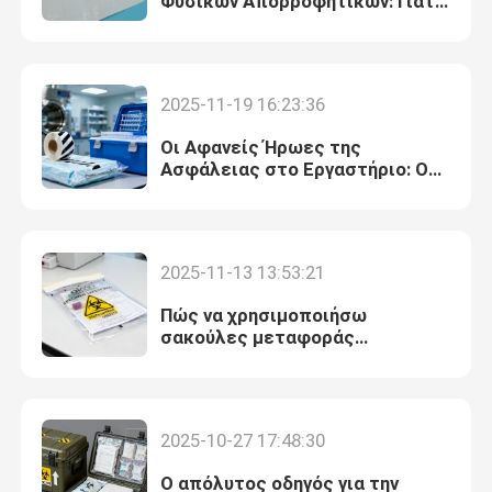
Φυσικών Απορροφητικών: Γιατί
το Απορροφητικό Μανίκι AIC
είναι η Ανώτερη Επιλογή
2025-11-19 16:23:36
Οι Αφανείς Ήρωες της
Ασφάλειας στο Εργαστήριο: Ο
Οδηγός σας για την Αυτόκλειστη
Ταινία & τη Μεταφορά
Δειγμάτων
2025-11-13 13:53:21
Πώς να χρησιμοποιήσω
σακούλες μεταφοράς
δειγμάτων 95kPa; Τιμή για αυτό;
2025-10-27 17:48:30
Ο απόλυτος οδηγός για την