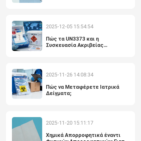
Κιβώτια μεταφορών ψυκτικών ουσιών
2025-12-05 15:54:54
Εξαρτήσεις ευκολίας μεταφορών δειγμάτων
Πώς τα UN3373 και η
Συσκευασία Ακριβείας
επαναπροσδιορίζουν τη
Ιατρικά εφόδια αιμοστατικών επιδέσμων
Διαχείριση Βιολογικών
Δειγμάτων
2025-11-26 14:08:34
σωλήνας φυγοκεντρωτών
Πώς να Μεταφέρετε Ιατρικά
Δείγματα;
Κρυογόνα φιαλίδια
Πακέτα πηκτωμάτων ψυκτικών ουσιών
2025-11-20 15:11:17
Τσάντες αποβλήτων Biohazard
Χημικά Απορροφητικά έναντι