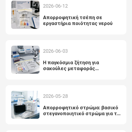
2026-06-12
Απορροφητική τσέπη σε
εργαστήρια ποιότητας νερού
2026-06-03
Η παγκόσμια ζήτηση για
σακούλες μεταφοράς
δειγμάτων 95 kPa συνεχίζει να
αυξάνεται σε κλινικές και
διαγνωστικές αλυσίδες
εφοδιασμού
2026-05-28
Απορροφητικό στρώμα: βασικό
στεγανοποιητικό στρώμα για τη
μεταφορά δειγμάτων UN 3373