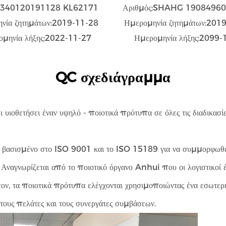
ς:340120191128 KL62171
Αριθμός:SHAHG 1908496
νία ζητημάτων:2019-11-28
Ημερομηνία ζητημάτων:201
ομηνία λήξης:2022-11-27
Ημερομηνία λήξης:2099-
QC σχεδιάγραμμα
υιοθετήσει έναν υψηλό - ποιοτικά πρότυπα σε όλες τις διαδικασίες,
αι βασισμένο στο ISO 9001 και το ISO 15189 για να συμμορφωθεί 
. Αναγνωρίζεται από το ποιοτικό όργανο Anhui που οι λογιστικοί έ
ον, τα ποιοτικά πρότυπα ελέγχονται χρησιμοποιώντας ένα εσωτερικ
 τους πελάτες και τους συνεργάτες συμβάσεων.