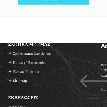
ΣΧΕΤΙΚΆ ΜΕ ΕΜΆΣ
Ad
Σχεδιάγραμμα Επιχείρησης
Επισκεψή Εργοστασίου
τσά
εξά
Έλεγχος Ποιότητας
κατ
Sitemap
Θα 
ΕΚΔΗΛΏΣΕΙΣ
Ειδήσεις