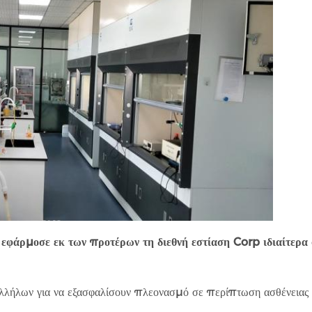
εφάρμοσε εκ των προτέρων τη διεθνή εστίαση Corp ιδιαίτερα 
λλήλων για να εξασφαλίσουν πλεονασμό σε περίπτωση ασθένειας ή 