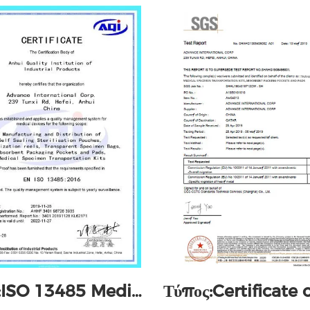
Τύπος:ISO 13485 Medical devices: Quality management systems - Requirements for regulatory purposes