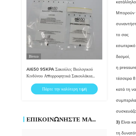
κατάλληλος
Μπορούν ν
συναντήστ
το σας
εσωτερικό
Βίντεο
δεσμοί,
η pressure
AI650 95KPA Σακούλες Βιολογικού
Κινδύνου Απορροφητικά Σακουλάκια
τέσσερα 8
Προμηθευτής
Πάρτε την καλύτερη τιμή
κατά τη ν
συμπεριλ
συσκευάζο
ΕΠΙΚΟΙΝΩΝΉΣΤΕ ΜΑΖΊ ΜΑΣ
3)
Είναι κ
τη δυνατό