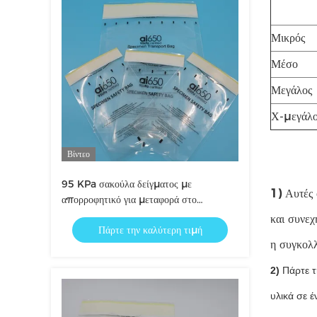
Μικρός
Μέσο
Μεγάλος
Χ-μεγάλο
Βίντεο
95 KPa σακούλα δείγματος με
1)
Αυτές 
απορροφητικό για μεταφορά στο
εργαστήριο
και συνεχ
Πάρτε την καλύτερη τιμή
η συγκολλ
2)
Πάρτε τ
υλικά σε έ