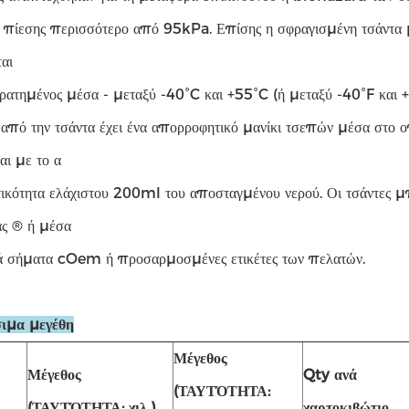
ό πίεσης περισσότερο από 95kPa. Επίσης η σφραγισμένη τσάντα 
ται
κρατημένος μέσα - μεταξύ -40°C και +55°C (ή μεταξύ -40°F και 
από την τσάντα έχει ένα απορροφητικό μανίκι τσεπών μέσα στο οπ
και με το α
ικότητα ελάχιστου 200ml του αποσταγμένου νερού. Οι τσάντες 
ς ® ή μέσα
 σήματα cOem ή προσαρμοσμένες ετικέτες των πελατών.
σιμα μεγέθη
Μέγεθος
Μέγεθος
Qty ανά
(ΤΑΥΤΌΤΗΤΑ:
(ΤΑΥΤΌΤΗΤΑ: χιλ.)
χαρτοκιβώτιο