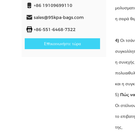
+86 19109699110
μολυσματι
sales@95kpa-bags.com
η σειρά θε
+86-551-6468-7322
4)
Οι τσάν
Επικοινωνήστε τώρα
συγκολλητ
η συνεχής
πολυαιθυλ
και η συγ
5)
Πώς να
Οι στέλνο
το επιβατη
της,