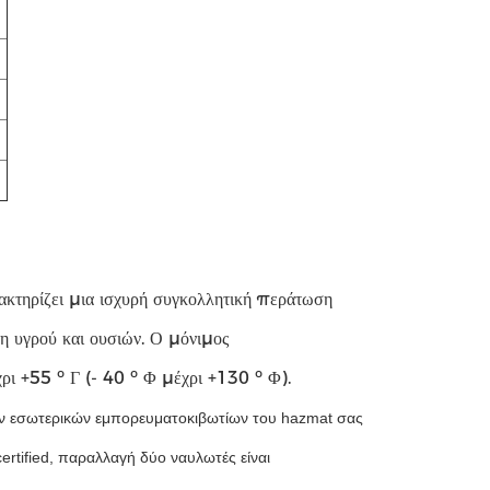
ρακτηρίζει μια ισχυρή συγκολλητική περάτωση
ση υγρού και ουσιών. Ο μόνιμος
ρι +55 ⁰ Γ (- 40 ⁰ Φ μέχρι +130 ⁰ Φ).
ρων εσωτερικών εμπορευματοκιβωτίων του hazmat σας
ertified, παραλλαγή δύο ναυλωτές είναι