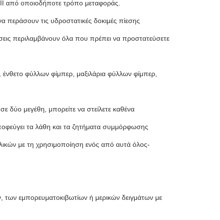
ι ΙΙΙ από οποιοδήποτε τρόπο μεταφοράς.
α περάσουν τις υδροστατικές δοκιμές πίεσης
τήσεις περιλαμβάνουν όλα που πρέπει να προστατεύσετε
 ένθετο φύλλων φίμπερ, μαξιλάρια φύλλων φίμπερ,
 σε δύο μεγέθη, μπορείτε να στείλετε καθένα
αποφεύγει τα λάθη και τα ζητήματα συμμόρφωσης
λικών με τη χρησιμοποίηση ενός από αυτά όλος-
, των εμπορευματοκιβωτίων ή μερικών δειγμάτων με