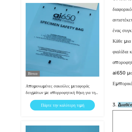
διαφορικ
αντιστέκε
ένας συγ
Κάθε μια 
φιαλίδια 
αποροφητ
ai650 μα
Βίντεο
Εμπορικά
Απομονωμένες σακούλες μεταφοράς
δειγμάτων με απορροφητική θήκη για την
αποθήκευση δειγμάτων αίματος
3.
Διαθέ
Πάρτε την καλύτερη τιμή
ευαίσθητων στη θερμοκρασία και τη
μεταφορά βιολογικών κινδύνων στο
εργαστήριο