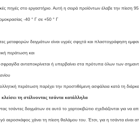
κές πηγές στο εργαστήριο. Αυτή η σειρά προϊόντων έλαβε την πίεση 95
ρμοκρασίας -40 ° Γ σε +50 ° Γ
τες μεταφορών δειγμάτων είναι υγρές σφιχτά και πλαστογράφηση εμφα
ική περάτωση και
 σφραγίδα ανταποκρίνεται ή υπερβαίνει στα πρότυπα όλων των σημαν
ενίου
κολλητική περάτωση παρέχει την προστιθέμενη ασφάλεια κατά τη διάρκ
 κλείσει τη στέλνοντας τσάντα κατάλληλα
ντας τσάντες δειγμάτων σε αυτό το χαρτοκιβώτιο σχεδιάζονται για να 
γό αεροσκάφος χάνει τη πίεση θαλάμου του. Έτσι, για η τσάντα είναι απ