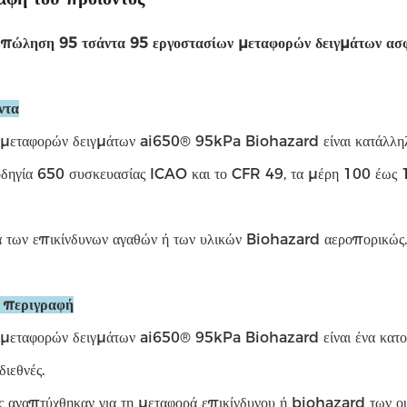
πώληση 95 τσάντα 95 εργοστασίων μεταφορών δειγμάτων ασφά
ντα
 μεταφορών δειγμάτων ai650® 95kPa Biohazard είναι κατάλληλη 
οδηγία 650 συσκευασίας ICAO και το CFR 49, τα μέρη 100 έως 19
 των επικίνδυνων αγαθών ή των υλικών Biohazard αεροπορικώς.
ή περιγραφή
 μεταφορών δειγμάτων ai650® 95kPa Biohazard είναι ένα κατοχ
ιεθνές.
ες αναπτύχθηκαν για τη μεταφορά επικίνδυνου ή biohazard των ο