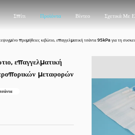
Σπίτι
Προϊόντα
Βίντεο
Σχετικά Με 
εψυγμένο προμήθειες κιβώτιο, επαγγελματική τσάντα 95kPa για τη συσκε
τιο, επαγγελματική
αεροπορικών μεταφορών
τσάντα