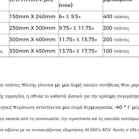
ίντσα)
150mm X 240mm
6» Χ 9,5»
400 τσάντες
250mm X 300mm
9.75» Χ 11,75»
200 τσάντες
300mm X 400mm
11.75» Χ 15,75»
200 τσάντες
ς
350mm X 450mm
13.75» Χ 17,75»
100 τσάντες
οι τσάντες πίεσης γίνονται με μια δομή ταινιών συνήθειας που χα
ής σφραγίδα, η οποία το καθιστά ιδανικό για την κρίσιμη συγκράτη
ητική περάτωση αντιστέκεται μια σειρά θερμοκρασίας -40 ⁰ Γ μέχ
ην εικασία από τη συσκευασία, την προστασία και τη ναυτιλία τεσσά
να κιβώτιο με τις συσκευάζοντας εξαρτήσεις AI 650's 4GV. Αυτός ο UN-c