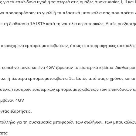
 για τα επικίνδυνα υγρά ή τα στερεά στις ομάδες συσκευασίας Ι, ΙΙ κα
α προσαρμόσουν το γυαλί ή τα πλαστικά μπουκάλια σας που πρέπει ν
ε τη διαδικασία 1A ISTA κατά τη ναυτιλία αεροπορικώς. Αυτές οι εξαρ
 περιεχόμενο εμπορευματοκιβωτίων, όπως οι απορροφητικές σακούλες,
-sensitive ταινία και ένα 4GV ζάρωσαν το εξωτερικό κιβώτιο. Διαθέσιμοι
 oz. ή τέσσερα εμπορευματοκιβώτια 1L. Εκτός από σας ο χρόνος και 
αυτιλία τεσσάρων εσωτερικών εμπορευματοκιβωτίων των επικίνδυνων υ
αμβάνον 4GV
ντας εξαρτήσεις.
ατάλληλο για τη συσκευασία μεταφορών των σωλήνων, των μπουκαλιών
τητα