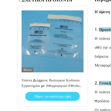
Η άμεση 
1.
Προσό
Η τσάντα
από την 
διάρκεια
Μεταφορά
Βίντεο
Τσάντα Δείγματος Βιολογικού Κινδύνου
2.
Γενικ
Εργαστηρίου με Απορροφητικό Επένδυση
και Μόνωση για Δείγματα Αίματος -
Η τσάντα
Πάρτε την καλύτερη τιμή
Ασφαλής Μεταφορά Δειγμάτων
προόδου δ
Εργαστηρίου
Οι τσάντ