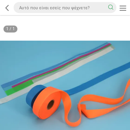
1
/
1