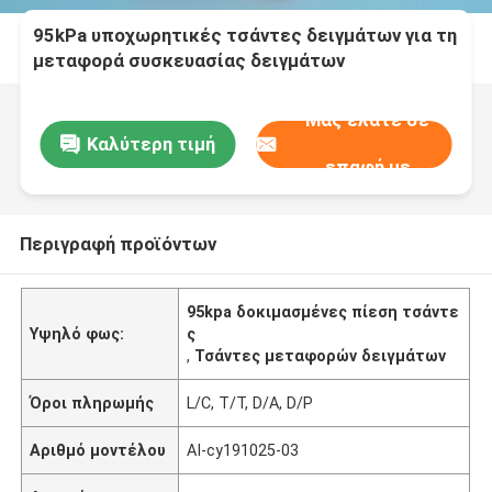
95kPa υποχωρητικές τσάντες δειγμάτων για τη
μεταφορά συσκευασίας δειγμάτων
εργαστηρίων και νοσοκομείων
Μας ελάτε σε
Καλύτερη τιμή
επαφή με
Περιγραφή προϊόντων
95kpa δοκιμασμένες πίεση τσάντε
Υψηλό φως:
ς
,
Τσάντες μεταφορών δειγμάτων
Όροι πληρωμής
L/C, T/T, D/A, D/P
Αριθμό μοντέλου
AI-cy191025-03