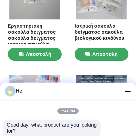
Σχετικά με εμάς
Εργαστηριακή
Ιατρική σακούλα
σακούλα δείγματος
δείγματος σακούλα
Επισκεψή εργοστασίου
σακούλα δείγματος
βιολογικού κινδύνου
ιατρική σακούλα
Αποστολή
Αποστολή
Έλεγχος ποιότητας
ερώτησης
ερώτησης
Ειδήσεις
He
Ζητήστε μια προσφορά
7:41 PM
95Kpa τσάντες
Good day, what product are you looking 
for?
Εργαστηριακή
95 kPa σακούλες
95kPa τσάντα μεταφορών δειγμάτων