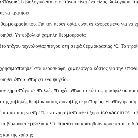
α πάγου:
Το βιολογικό πακέτο πάγου είναι ένα είδος βιολογικού πρ
και να κρατήσει
θερμοκρασία του. Για την αεροπορία, είναι απαγορευμένο για να 
οιηθεί. Υπερβολικά χαμηλή θερμοκρασία
έτο πάγου τεχνολογίας πάγου στη σειρά θερμοκρασίας ℃. Το προ
 χρησιμοποιηθεί στα αεροσκάφη, χαμηλότερο κόστος για την επαν
ιηθεί όπου υπάρχει ένα ψυγείο.
ον ξηρό πάγο σε πολλές πτυχές όπως το κόστος, η ασφάλεια και η 
α της χαμηλής θερμοκρασίας διανομής αεροπορίας. Η απαγόρευση 
ή κατάσταση να πρέπει να χρησιμοποιηθεί ξηρό ice.vaccines, τοξο
τα βιολογικά εμβόλια κ.λπ. πρέπει να κρατηθούν κρύα κατά τη δι
 και της χρήσης