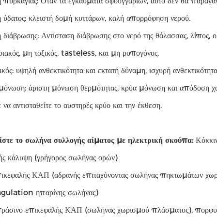
 πυρκαγιάς: Όταν τα εγκαύματα σφουγγαριών, αυτό δεν θα παραγάγ
 ύδατος: κλειστή δομή κυττάρων, καλή απορρόφηση νερού.
 διάβρωσης: Αντίσταση διάβρωσης στο νερό της θάλασσας, λίπος, οξ
ριακός, μη τοξικός, tasteless, και μη ρυπογόνος.
ικός: υψηλή ανθεκτικότητα και εκτατή δύναμη, ισχυρή ανθεκτικότη
μόνωση: άριστη μόνωση θερμότητας, κρύα μόνωση και απόδοση χ
να αντισταθείτε το αυστηρές κρύο και την έκθεση.
στε το σωλήνα συλλογής αίματος με ηλεκτρική σκούπα:
Κόκκι
ής κάλυψη (γρήγορος σωλήνας ορών)
ικεφαλής ΚΑΠ (αδρανής επιταχύνοντας σωλήνας πηκτωμάτων χωρ
gulation ηπαρίνης σωλήνας)
πράσινο επικεφαλής ΚΑΠ (σωλήνας χωρισμού πλάσματος), πορ