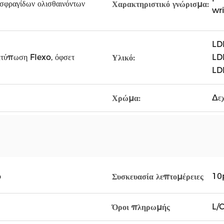
σφραγίδων ολισθαινόντων
Χαρακτηριστικό γνώρισμα:
wr
LD
κτύπωση Flexo, όφσετ
LDP
Υλικό:
LD
Δεχ
Χρώμα:
ο
10
Συσκευασία λεπτομέρειες
L/C
Όροι πληρωμής