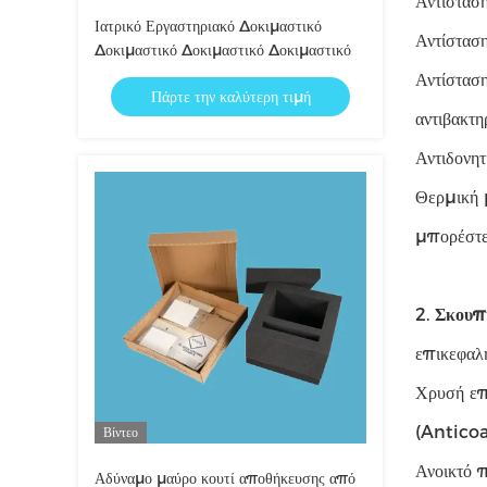
Αντίσταση
Ιατρικό Εργαστηριακό Δοκιμαστικό
Αντίσταση
Δοκιμαστικό Δοκιμαστικό Δοκιμαστικό
Αντίσταση
Πάρτε την καλύτερη τιμή
αντιβακτη
Αντιδονητ
Θερμική 
μπορέστε 
2.
Σκουπί
επικεφαλ
Χρυσή επ
(Anticoa
Βίντεο
Ανοικτό 
Αδύναμο μαύρο κουτί αποθήκευσης από