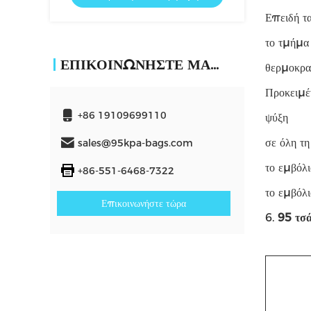
Επειδή τα
το τμήμα
ΕΠΙΚΟΙΝΩΝΉΣΤΕ ΜΑΖΊ ΜΑΣ
θερμοκρα
Προκειμέν
+86 19109699110
ψύξη
σε όλη τη
sales@95kpa-bags.com
το εμβόλι
+86-551-6468-7322
το εμβόλι
Επικοινωνήστε τώρα
6.
95 τσ