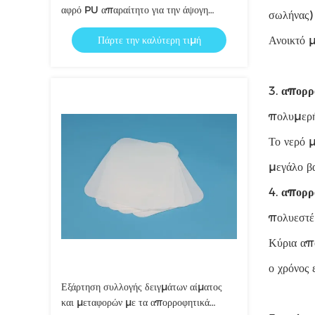
αφρό PU απαραίτητο για την άψογη
σωλήνας)
παράδοση των σακουλών βιολογικού
Πάρτε την καλύτερη τιμή
Ανοικτό 
κινδύνου 95kpa
3.
απορρ
πολυμερής
Το νερό μ
μεγάλο β
4.
απορρ
πολυεστέ
Κύρια απ
ο χρόνος 
Εξάρτηση συλλογής δειγμάτων αίματος
και μεταφορών με τα απορροφητικά