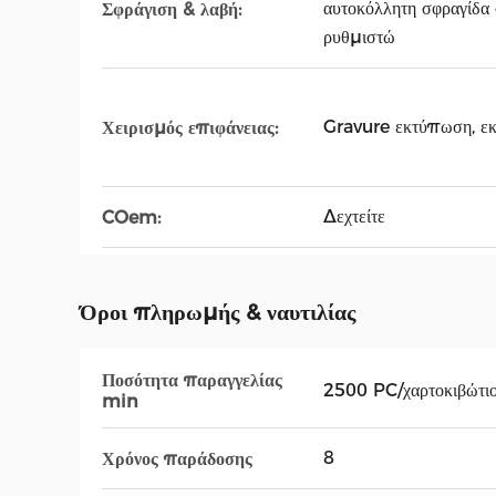
αυτοκόλλητη σφραγίδα 
Σφράγιση & λαβή:
ρυθμιστώ
Gravure εκτύπωση, ε
Χειρισμός επιφάνειας:
Δεχτείτε
COem:
Όροι πληρωμής & ναυτιλίας
Ποσότητα παραγγελίας
2500 PC/χαρτοκιβώτι
min
8
Χρόνος παράδοσης