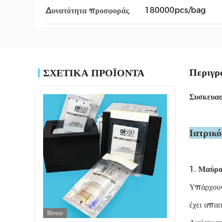
180000pcs/bag
Δυνατότητα προσφοράς
Περιγρ
ΣΧΕΤΙΚΑ ΠΡΟΪΟΝΤΑ
Συσκευασ
Ιατρικ
1.
Μαύρο
Υπάρχουν 
έχει απαι
Βίντεο