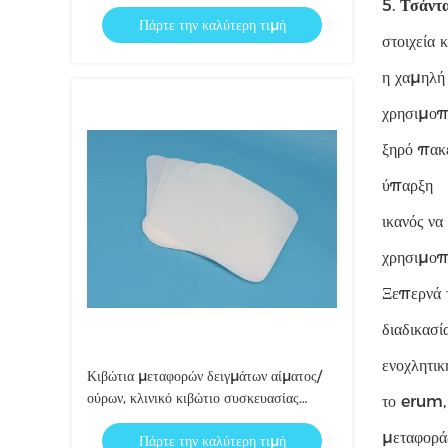
μαξιλάρια ή τις ανθεκτικές τσάντες
5.
Τσάντ
Πάρτε την καλύτερη τιμή
διαρροών
στοιχεία 
η χαμηλή 
χρησιμοπ
ξηρό πακ
ύπαρξη
ικανός να
χρησιμοπο
Ξεπερνά τ
διαδικασί
ενοχλητικ
Κιβώτια μεταφορών δειγμάτων αίματος/
ούρων, κλινικό κιβώτιο συσκευασίας
το erum, 
δειγμάτων για την ανίχνευση
μεταφοράς
Πάρτε την καλύτερη τιμή