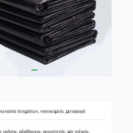
κευασία δειγμάτων, νοσοκομείο, μεταφορά
ς χρήσης, αδιάβροχος, αεροστεγής, μη τοξικός,