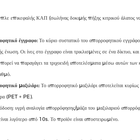
μπλε επικεφαλής ΚΑΠ (σωλήνας δοκιμής πήξης κιτρικού άλατος να
οφητικό έγγραφο:
Το κύριο συστατικό του απορροφητικού εγγράφου ε
 ένωση. Οι ίνες στο έγγραφο είναι τρικλισμένες σε ένα δίκτυο, κα
πορεί να παραγάγει τα τριχοειδή αποτελέσματα μέσω αυτών των κε
αθμό.
οφητικό μαξιλάρι:
Το απορροφητικό μαξιλάρι αποτελείται κυρίως 
ρα (PET + PE).
όδοση: υγρή αναλογία απορρόφησης/μάζα του μαξιλαριού απορρό
είναι λιγότερο από 10s. Το προϊόν είναι αποστειρωμένο.