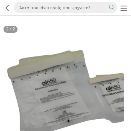
2
/
2