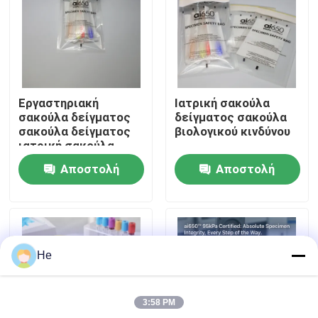
Σχετικά με εμάς
Επισκεψή εργοστασίου
Εργαστηριακή
Ιατρική σακούλα
σακούλα δείγματος
δείγματος σακούλα
Έλεγχος ποιότητας
σακούλα δείγματος
βιολογικού κινδύνου
ιατρική σακούλα
Αποστολή
Αποστολή
Ειδήσεις
ερώτησης
ερώτησης
Ζητήστε μια προσφορά
He
95Kpa τσάντες
3:58 PM
95kPa τσάντα μεταφορών δειγμάτων