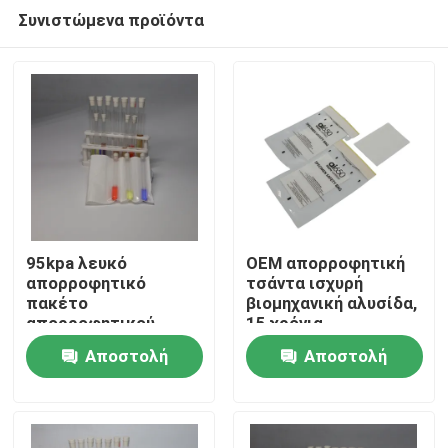
Συνιστώμενα προϊόντα
95kpa λευκό
OEM απορροφητική
απορροφητικό
τσάντα ισχυρή
πακέτο
βιομηχανική αλυσίδα,
Σπίτι
απορροφητικού
15 χρόνια
πακέτου
εμπιστοσύνης
Αποστολή
Αποστολή
προμηθευτής &
Προϊόντα
εργοστάσιο
ερώτησης
ερώτησης
Βίντεο