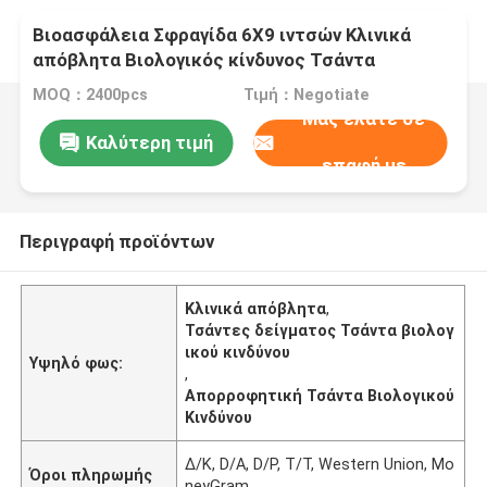
Βιοασφάλεια Σφραγίδα 6X9 ιντσών Κλινικά
απόβλητα Βιολογικός κίνδυνος Τσάντα
δείγματος με απορροφητικό πακέτο
MOQ：2400pcs
Τιμή：Negotiate
Μας ελάτε σε
Καλύτερη τιμή
επαφή με
Περιγραφή προϊόντων
Κλινικά απόβλητα
,
Τσάντες δείγματος Τσάντα βιολογ
ικού κινδύνου
Υψηλό φως:
,
Απορροφητική Τσάντα Βιολογικού
Κινδύνου
Δ/Κ, D/Α, D/P, T/T, Western Union, Mo
Όροι πληρωμής
neyGram