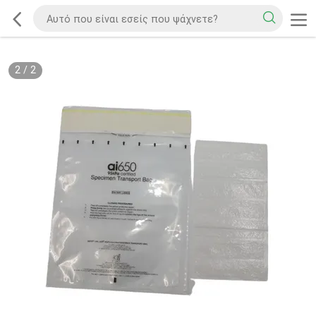
2
/
2