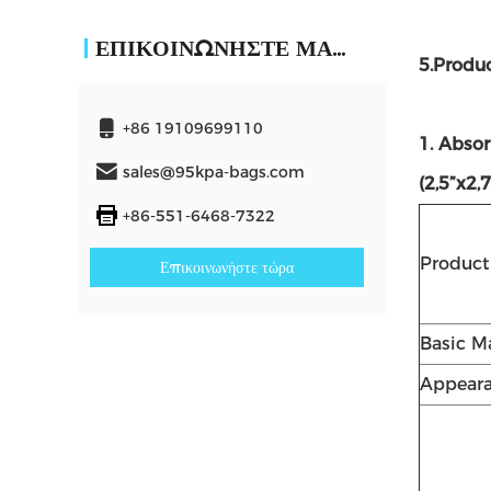
ΕΠΙΚΟΙΝΩΝΉΣΤΕ ΜΑΖΊ ΜΑΣ
5.Produ
+86 19109699110
1. Abso
sales@95kpa-bags.com
(2,5”x2,
+86-551-6468-7322
Produc
Επικοινωνήστε τώρα
Basic Ma
Appear