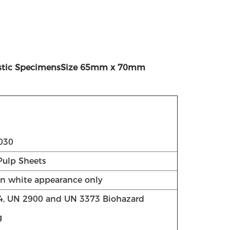
agnostic SpecimensSize 65mm x 70mm
030
Pulp Sheets
in white appearance only
4, UN 2900 and UN 3373 Biohazard
g