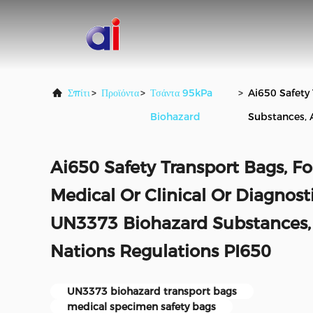
Σπίτι
>
Προϊόντα
>
Τσάντα 95kPa
>
Ai650 Safety
Biohazard
Substances, 
Ai650 Safety Transport Bags, Fo
Medical Or Clinical Or Diagnos
UN3373 Biohazard Substances, 
Nations Regulations PI650
UN3373 biohazard transport bags
medical specimen safety bags