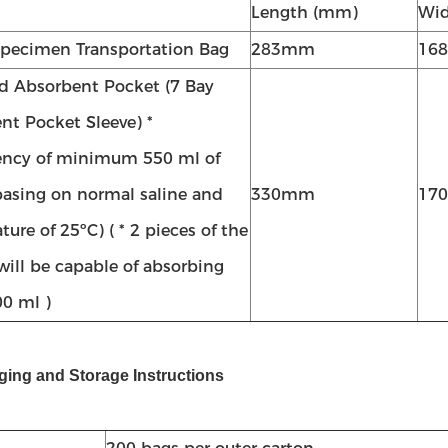
Length (mm)
Wi
pecimen Transportation Bag
283mm
16
ed Absorbent Pocket (7 Bay
nt Pocket Sleeve) *
ncy of minimum 550 ml of
(basing on normal saline and
330mm
17
ure of 25ºC) ( * 2 pieces of the
will be capable of absorbing
0 ml )
ging and Storage Instructions