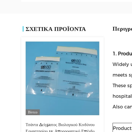
Περιγρ
ΣΧΕΤΙΚΑ ΠΡΟΪΟΝΤΑ
1. Produ
Widely 
meets s
These s
hospital
Also can
Βίντεο
Τσάντα Δείγματος Βιολογικού Κινδύνου
Product
Εργαστηρίου με Απορροφητικό Επένδυση