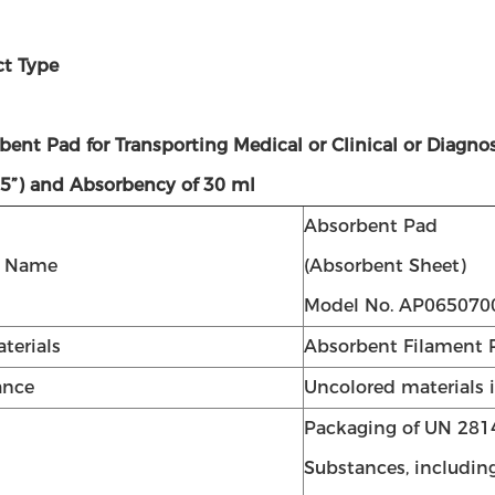
ct Type
rbent Pad for Transporting Medical or Clinical or Di
75”) and Absorbency of 30 ml
Absorbent Pad
t Name
(Absorbent Sheet)
Model No. AP065070
terials
Absorbent Filament 
ance
Uncolored materials 
Packaging of UN 281
Substances, includin