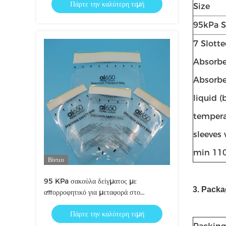
Πάρτε την καλύτερη τιμή
ευαίσθητων στη θερμοκρασία και τη
Size
μεταφορά βιολογικών κινδύνων στο
95kPa S
εργαστήριο
7 Slott
Absorbe
Absorbe
liquid 
temperat
sleeves 
min 110
Βίντεο
95 KPa σακούλα δείγματος με
3. Packa
απορροφητικό για μεταφορά στο
εργαστήριο
Πάρτε την καλύτερη τιμή