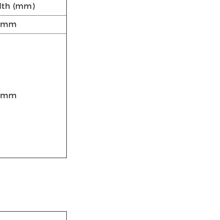
dth (mm)
8mm
0mm