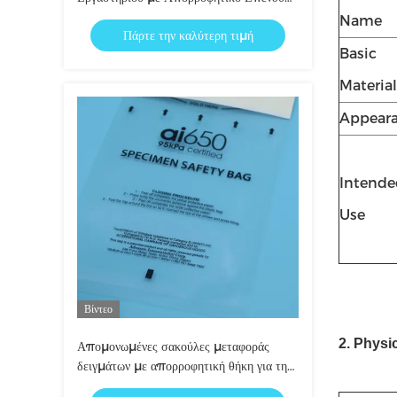
και Μόνωση για Δείγματα Αίματος -
Name
Πάρτε την καλύτερη τιμή
Ασφαλής Μεταφορά Δειγμάτων
Basic
Εργαστηρίου
Material
Appear
Intende
Use
Βίντεο
2. Physi
Απομονωμένες σακούλες μεταφοράς
δειγμάτων με απορροφητική θήκη για την
αποθήκευση δειγμάτων αίματος