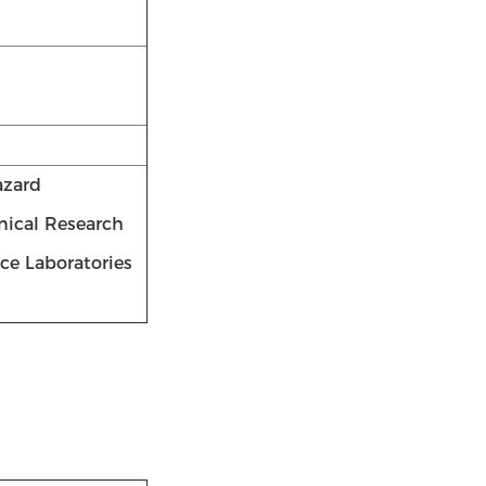
azard
inical Research
nce Laboratories