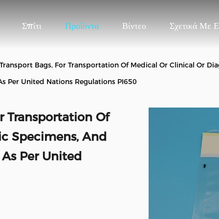
Σπίτι
Προϊόντα
Βίντεο
Σχετικά Με 
 Transport Bags, For Transportation Of Medical Or Clinical Or 
As Per United Nations Regulations PI650
r Transportation Of
tic Specimens, And
As Per United