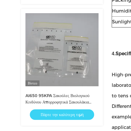
Packing
Humidi
Sunlight
Specif
4.
High-pre
Βίντεο
laborato
AI650 95KPA Σακούλες Βιολογικού
to tens 
Κινδύνου Απορροφητικά Σακουλάκια
Differen
Προμηθευτής
Πάρτε την καλύτερη τιμή
example
applica