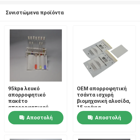
Συνιστώμενα προϊόντα
95kpa λευκό
OEM απορροφητική
απορροφητικό
τσάντα ισχυρή
Σπίτι
πακέτο
βιομηχανική αλυσίδα,
απορροφητικού
15 χρόνια
πακέτου
εμπιστοσύνης
Αποστολή
Αποστολή
Προϊόντα
προμηθευτής &
εργοστάσιο
ερώτησης
ερώτησης
Βίντεο