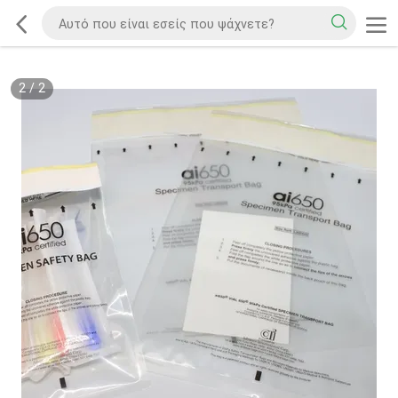
2
/
2