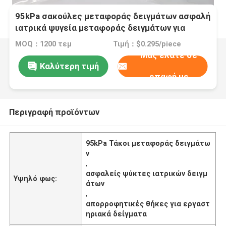
95kPa σακούλες μεταφοράς δειγμάτων ασφαλή
ιατρικά ψυγεία μεταφοράς δειγμάτων για
εργαστήριο
MOQ：1200 τεμ
Τιμή：$0.295/piece
Μας ελάτε σε
Καλύτερη τιμή
επαφή με
Περιγραφή προϊόντων
95kPa Τάκοι μεταφοράς δειγμάτω
ν
,
ασφαλείς ψύκτες ιατρικών δειγμ
Υψηλό φως:
άτων
,
απορροφητικές θήκες για εργαστ
ηριακά δείγματα