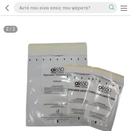
2
/
2