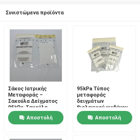
Συνιστώμενα προϊόντα
Σάκος Ιατρικής
95kPa Τύπος
Μεταφοράς –
μεταφοράς
Σπίτι
Σακούλα Δείγματος
δειγμάτων
95kPa, Σακούλα
βιολογικού κινδύνου
Δείγματος
Τύπος μεταφοράς
Αποστολή
Αποστολή
Προϊόντα
Βιολογικού Κινδύνου,
ιατρικού τύπου για
Αναλώσιμη Σακούλα
εργαστηριακή έρευνα
ερώτησης
ερώτησης
Βιολογικού Κινδύνου
και κλινική χρήση
Βίντεο
για Εργαστήριο