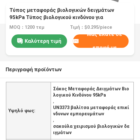
Τύπος μεταφοράς βιολογικών δειγμάτων
95kPa Τύπος βιολογικού κινδύνου για
επικίνδυνα εμπορεύματα και ασφαλή χειρισμό
MOQ：1200 τεμ
Τιμή：$0.295/piece
δειγμάτων UN3373
Μας ελάτε σε
Καλύτερη τιμή
επαφή με
Περιγραφή προϊόντων
Σάκος Μεταφοράς Δειγμάτων Βιο
λογικού Κινδύνου 95kPa
,
UN3373 βαλίτσα μεταφοράς επικί
Υψηλό φως:
νδυνων εμπορευμάτων
,
σακούλα χειρισμού βιολογικών δε
ιγμάτων