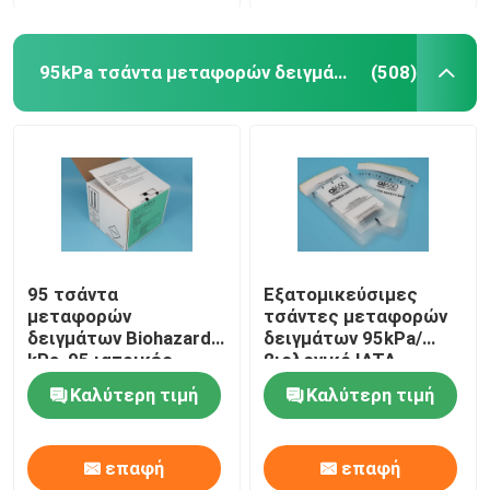
95kPa τσάντα μεταφορών δειγμάτων
(508)
95 τσάντα
Εξατομικεύσιμες
μεταφορών
τσάντες μεταφορών
δειγμάτων Biohazard
δειγμάτων 95kPa/
kPa, 95 ιατρικές
βιολογικό IATA
τσάντες μεταφοράς
τσαντών κινδύνου
Καλύτερη τιμή
Καλύτερη τιμή
KPa
εγκεκριμένες
επαφή
επαφή