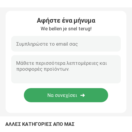
τσάντα 95kPa Biohazard
Αφήστε ένα μήνυμα
We bellen je snel terug!
Απορροφητικές σακούλες
Ιατρικό κιβώτιο δειγμάτων
απορροφητικά μανίκια
ιατρικά απορροφητικά μαξιλάρια
Στέλνοντας κιβώτια δειγμάτων
ΑΛΛΕΣ ΚΑΤΗΓΟΡΙΕΣ ΑΠΟ ΜΑΣ
Μονωμένα κιβώτια