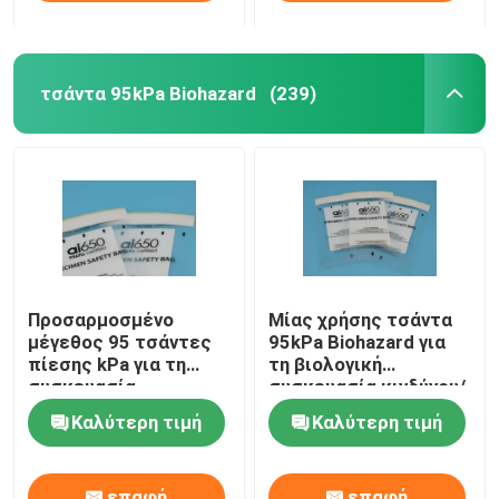
τσάντα 95kPa Biohazard
(239)
Προσαρμοσμένο
Μίας χρήσης τσάντα
μέγεθος 95 τσάντες
95kPa Biohazard για
πίεσης kPa για τη
τη βιολογική
συσκευασία
συσκευασία κινδύνου/
δειγμάτων
το μολυσματικό
Καλύτερη τιμή
Καλύτερη τιμή
αεροπορικών
δείγμα
μεταφορών
επαφή
επαφή