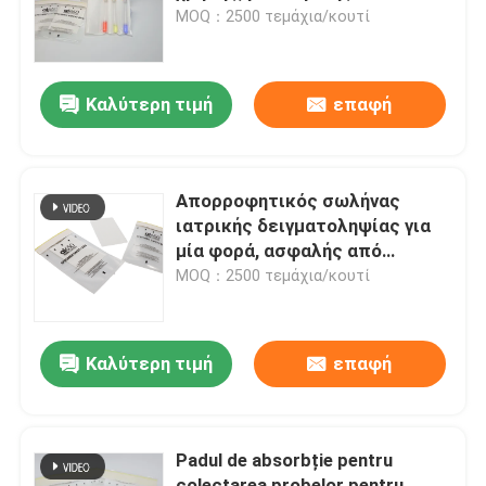
ποιότητας, για ασφαλή
MOQ：2500 τεμάχια/κουτί
συσκευασία και χειρισμό
κλινικών δειγμάτων
Καλύτερη τιμή
επαφή
Απορροφητικός σωλήνας
ιατρικής δειγματοληψίας για
μία φορά, ασφαλής από
βιολογικό κίνδυνο, ιδανικός για
MOQ：2500 τεμάχια/κουτί
τη μεταφορά αίματος, ούρων
και κλινικών δειγμάτων
Καλύτερη τιμή
επαφή
Padul de absorbție pentru
colectarea probelor pentru