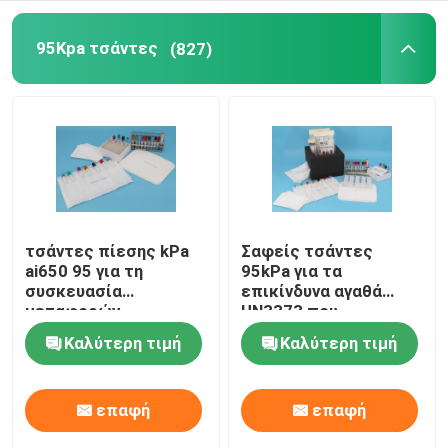
Κιβώτια μεταφορών ψυκτικών ουσιών
95Kpa τσάντες
(827)
Εξαρτήσεις ευκολίας μεταφορών δειγμάτων
Ιατρικά εφόδια αιμοστατικών επιδέσμων
σωλήνας φυγοκεντρωτών
τσάντες πίεσης kPa
Σαφείς τσάντες
ai650 95 για τη
95kPa για τα
συσκευασία
επικίνδυνα αγαθά
Κρυογόνα φιαλίδια
μεταφορών
UN3373 που
δειγμάτων Biohazard
συσκευάζουν,
Καλύτερη τιμή
Καλύτερη τιμή
τσάντες μεταφορών
Πακέτα πηκτωμάτων ψυκτικών ουσιών
δειγμάτων 95kPa
επαφή
επαφή
Τσάντες αποβλήτων Biohazard