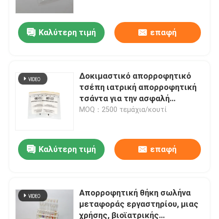
εργαστήρια
Καλύτερη τιμή
επαφή
Δοκιμαστικό απορροφητικό
τσέπη ιατρική απορροφητική
τσάντα για την ασφαλή
μεταφορά αιμοσωλήνων και
MOQ：2500 τεμάχια/κουτί
κλινική χρήση
Καλύτερη τιμή
επαφή
Απορροφητική θήκη σωλήνα
μεταφοράς εργαστηρίου, μιας
χρήσης, βιοϊατρικής