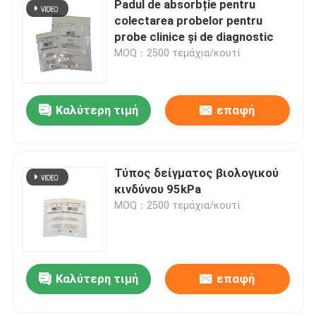
Padul de absorbție pentru
colectarea probelor pentru
probe clinice și de diagnostic
Σχετικά με εμάς
MOQ：2500 τεμάχια/κουτί
Επισκεψή εργοστασίου
Καλύτερη τιμή
επαφή
Έλεγχος ποιότητας
Τύπος δείγματος βιολογικού
Ειδήσεις
κινδύνου 95kPa
MOQ：2500 τεμάχια/κουτί
Ζητήστε μια προσφορά
95Kpa τσάντες
Καλύτερη τιμή
επαφή
95kPa τσάντα μεταφορών δειγμάτων