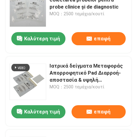
probe clinice și de diagnostic
MOQ：2500 τεμάχια/κουτί
Καλύτερη τιμή
επαφή
Ιατρικά δείγματα Μεταφοράς
Απορροφητικό Pad Διαρροή-
αποστασία & υψηλή
απορρόφηση
MOQ：2500 τεμάχια/κουτί
Σπίτι
Καλύτερη τιμή
επαφή
Προϊόντα
Βίντεο