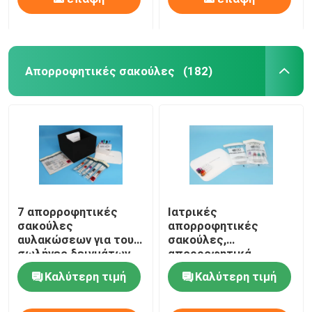
Απορροφητικές σακούλες
(182)
7 απορροφητικές
Ιατρικές
σακούλες
απορροφητικές
αυλακώσεων για τους
σακούλες,
σωλήνες δειγμάτων
απορροφητικά
που συσκευάζουν τις
μαξιλάρια ασφάλειας
Καλύτερη τιμή
Καλύτερη τιμή
ασφαλείς
για την προστασία
αεροπορικές
μεταφορών
μεταφορές