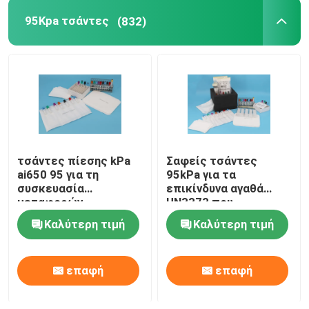
95Kpa τσάντες
(832)
τσάντες πίεσης kPa
Σαφείς τσάντες
ai650 95 για τη
95kPa για τα
συσκευασία
επικίνδυνα αγαθά
μεταφορών
UN3373 που
δειγμάτων Biohazard
συσκευάζουν,
Καλύτερη τιμή
Καλύτερη τιμή
τσάντες μεταφορών
δειγμάτων 95kPa
επαφή
επαφή