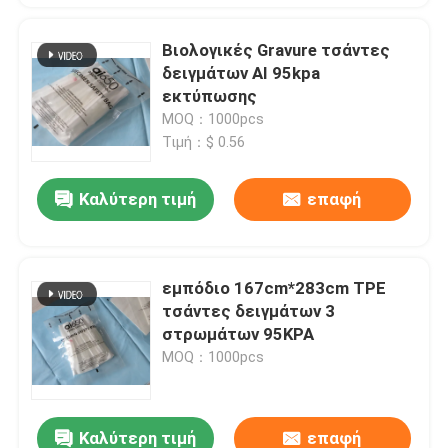
Βιολογικές Gravure τσάντες
δειγμάτων AI 95kpa
εκτύπωσης
MOQ：1000pcs
Τιμή：$ 0.56
Καλύτερη τιμή
επαφή
εμπόδιο 167cm*283cm TPE
τσάντες δειγμάτων 3
στρωμάτων 95KPA
MOQ：1000pcs
Καλύτερη τιμή
επαφή