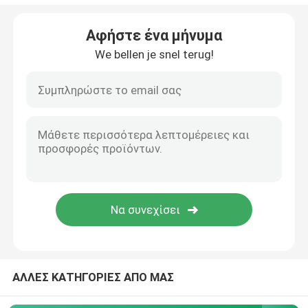
Κιβώτια μεταφορών ψυκτικών ουσιών
Αφήστε ένα μήνυμα
We bellen je snel terug!
Εξαρτήσεις ευκολίας μεταφορών δειγμάτων
Ιατρικά εφόδια αιμοστατικών επιδέσμων
σωλήνας φυγοκεντρωτών
Κρυογόνα φιαλίδια
Πακέτα πηκτωμάτων ψυκτικών ουσιών
ΑΛΛΕΣ ΚΑΤΗΓΟΡΙΕΣ ΑΠΟ ΜΑΣ
Τσάντες αποβλήτων Biohazard