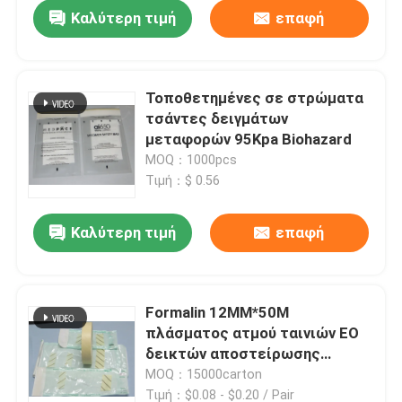
Καλύτερη τιμή
επαφή
Τοποθετημένες σε στρώματα
τσάντες δειγμάτων
μεταφορών 95Kpa Biohazard
MOQ：1000pcs
Τιμή：$ 0.56
Καλύτερη τιμή
επαφή
Σπίτι
Formalin 12MM*50M
πλάσματος ατμού ταινιών EO
Προϊόντα
δεικτών αποστείρωσης
χυτρών πιέσεως
MOQ：15000carton
Βίντεο
Τιμή：$0.08 - $0.20 / Pair