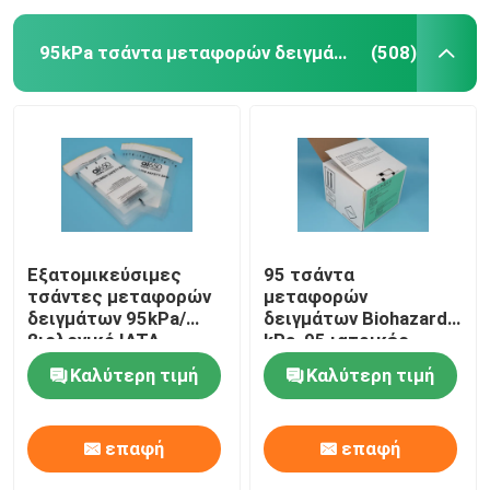
95kPa τσάντα μεταφορών δειγμάτων
(508)
Εξατομικεύσιμες
95 τσάντα
τσάντες μεταφορών
μεταφορών
δειγμάτων 95kPa/
δειγμάτων Biohazard
βιολογικό IATA
kPa, 95 ιατρικές
τσαντών κινδύνου
τσάντες μεταφοράς
Καλύτερη τιμή
Καλύτερη τιμή
εγκεκριμένες
KPa
επαφή
επαφή