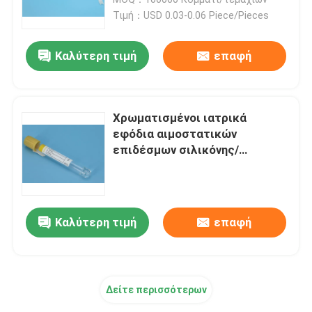
Τιμή：USD 0.03-0.06 Piece/Pieces
τσάντα 95kPa Biohazard
Καλύτερη τιμή
επαφή
Απορροφητικές σακούλες
Χρωματισμένοι ιατρικά
Ιατρικό κιβώτιο δειγμάτων
εφόδια αιμοστατικών
επιδέσμων σιλικόνης/
αιμοστατικός επίδεσμος
απορροφητικά μανίκια
έκτακτης ανάγκης μιάς
χρήσεως
ιατρικά απορροφητικά μαξιλάρια
Καλύτερη τιμή
επαφή
Στέλνοντας κιβώτια δειγμάτων
Δείτε περισσότερων
Μονωμένα κιβώτια