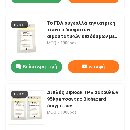
Το FDA συγκολλά την ιατρική
τσάντα δειγμάτων
αιμοστατικών επιδέσμων με
θερμότητα 95KPA
MOQ：1000pcs
Καλύτερη τιμή
επαφή
Διπλές Ziplock TPE σακουλών
95kpa τσάντες Biohazard
δειγμάτων
MOQ：1000pcs