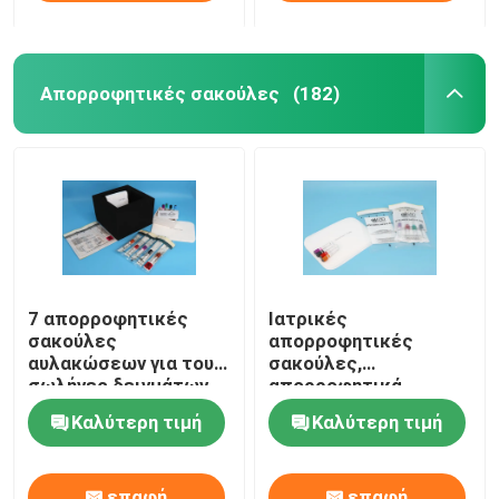
Απορροφητικές σακούλες
(182)
7 απορροφητικές
Ιατρικές
σακούλες
απορροφητικές
αυλακώσεων για τους
σακούλες,
σωλήνες δειγμάτων
απορροφητικά
που συσκευάζουν τις
μαξιλάρια ασφάλειας
Καλύτερη τιμή
Καλύτερη τιμή
ασφαλείς
για την προστασία
αεροπορικές
μεταφορών
μεταφορές
επαφή
επαφή