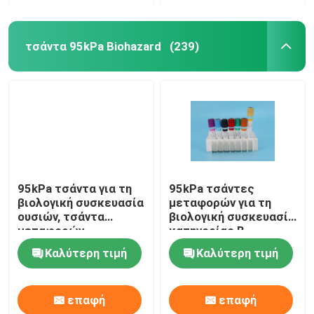
τσάντα 95kPa Biohazard
(239)
95kPa τσάντα για τη
95kPa τσάντες
βιολογική συσκευασία
μεταφορών για τη
ουσιών, τσάντα
βιολογική συσκευασία
μεταφορών
κατηγορίας Β
δειγμάτων 95kPa
μεταφορών ουσιών
Καλύτερη τιμή
Καλύτερη τιμή
UN3373
επαφή
επαφή