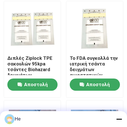
Σχετικά με εμάς
Επισκεψή εργοστασίου
Έλεγχος ποιότητας
Διπλές Ziplock TPE
Το FDA συγκολλά την
σακουλών 95kpa
ιατρική τσάντα
τσάντες Biohazard
δειγμάτων
Ειδήσεις
δειγμάτων
αιμοστατικών
επιδέσμων με
Αποστολή
Αποστολή
θερμότητα 95KPA
Ζητήστε μια προσφορά
ερώτησης
ερώτησης
95Kpa τσάντες
He
95kPa τσάντα μεταφορών δειγμάτων