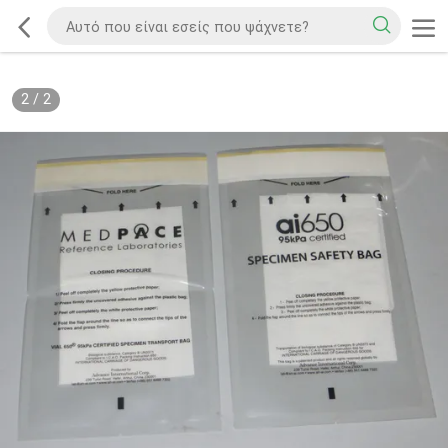
2
/
2