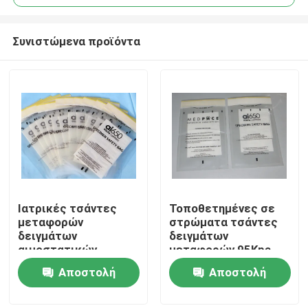
Συνιστώμενα προϊόντα
Ιατρικές τσάντες
Τοποθετημένες σε
Σπίτι
μεταφορών
στρώματα τσάντες
δειγμάτων
δειγμάτων
αιμοστατικών
μεταφορών 95Kpa
Προϊόντα
επιδέσμων TPE
Biohazard
Αποστολή
Αποστολή
95Kpa
ερώτησης
ερώτησης
Βίντεο