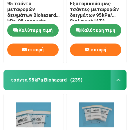
95 τσάντα
Εξατομικεύσιμες
μεταφορών
τσάντες μεταφορών
δειγμάτων Biohazard
δειγμάτων 95kPa/
kPa, 95 ιατρικές
βιολογικό IATA
τσάντες μεταφοράς
τσαντών κινδύνου
Καλύτερη τιμή
Καλύτερη τιμή
KPa
εγκεκριμένες
επαφή
επαφή
τσάντα 95kPa Biohazard
(239)