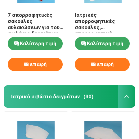
7 απορροφητικές
Ιατρικές
σακούλες
απορροφητικές
αυλακώσεων για τους
σακούλες,
σωλήνες δειγμάτων
απορροφητικά
που συσκευάζουν τις
μαξιλάρια ασφάλειας
Καλύτερη τιμή
Καλύτερη τιμή
ασφαλείς
για την προστασία
αεροπορικές
μεταφορών
μεταφορές
επαφή
επαφή
Ιατρικό κιβώτιο δειγμάτων
(30)