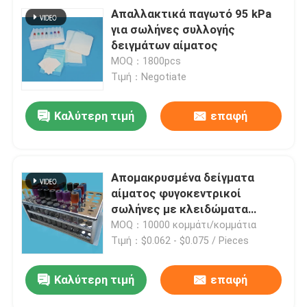
Απαλλακτικά παγωτό 95 kPa
για σωλήνες συλλογής
δειγμάτων αίματος
MOQ：1800pcs
Τιμή：Negotiate
Καλύτερη τιμή
επαφή
Απομακρυσμένα δείγματα
αίματος φυγοκεντρικοί
σωλήνες με κλειδώματα
Hemogard για στείρωση
MOQ：10000 κομμάτι/κομμάτια
Τιμή：$0.062 - $0.075 / Pieces
Καλύτερη τιμή
επαφή