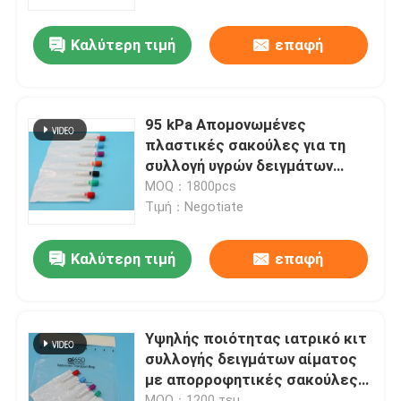
Καλύτερη τιμή
επαφή
Σχετικά με εμάς
Επισκεψή εργοστασίου
95 kPa Απομονωμένες
πλαστικές σακούλες για τη
Έλεγχος ποιότητας
συλλογή υγρών δειγμάτων
αίματος
MOQ：1800pcs
Τιμή：Negotiate
Ειδήσεις
Καλύτερη τιμή
επαφή
Ζητήστε μια προσφορά
95Kpa τσάντες
Υψηλής ποιότητας ιατρικό κιτ
συλλογής δειγμάτων αίματος
με απορροφητικές σακούλες
95kPa τσάντα μεταφορών δειγμάτων
μεταφοράς από αξιόπιστο
MOQ：1200 τεμ