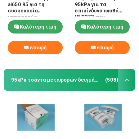
ai650 95 για τη
95kPa για τα
συσκευασία
επικίνδυνα αγαθά
μεταφορών
UN3373 που
δειγμάτων Biohazard
συσκευάζουν,
Καλύτερη τιμή
Καλύτερη τιμή
τσάντες μεταφορών
δειγμάτων 95kPa
επαφή
επαφή
95kPa τσάντα μεταφορών δειγμάτων
(508)