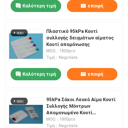
Καλύτερη τιμή
επαφή
Πλαστικό 95kPa Κουτί
συλλογής δειγμάτων αίματος
Κουτί απομόνωσης
MOQ：1800pcs
Τιμή：Negotiate
Καλύτερη τιμή
επαφή
Σπίτι
95kPa Σάκοι Λευκό Αίμα Κουτί
Συλλογής Μόντρων
Προϊόντα
Απομονωμένο Κουτί
Αποθήκευσης
MOQ：1800pcs
Βίντεο
Τιμή：Negotiate