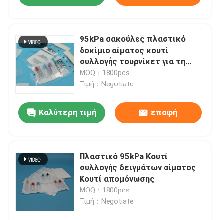
95kPa σακούλες πλαστικό
δοκίμιο αίματος κουτί
συλλογής τουρνίκετ για τη
συλλογή αίματος
MOQ：1800pcs
Τιμή：Negotiate
Καλύτερη τιμή
επαφή
Πλαστικό 95kPa Κουτί
συλλογής δειγμάτων αίματος
Κουτί απομόνωσης
MOQ：1800pcs
Τιμή：Negotiate