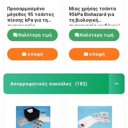
Προσαρμοσμένο
Μίας χρήσης τσάντα
μέγεθος 95 τσάντες
95kPa Biohazard για
πίεσης kPa για τη
τη βιολογική
συσκευασία
συσκευασία κινδύνου/
δειγμάτων
το μολυσματικό
Καλύτερη τιμή
Καλύτερη τιμή
αεροπορικών
δείγμα
μεταφορών
επαφή
επαφή
Απορροφητικές σακούλες
(182)