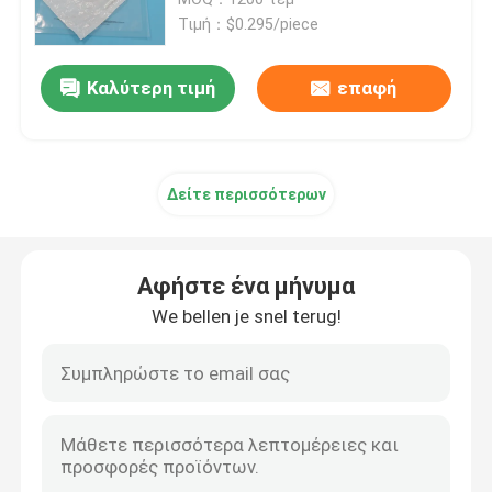
κατασκευαστή
Τιμή：$0.295/piece
τσάντα 95kPa Biohazard
Καλύτερη τιμή
επαφή
Απορροφητικές σακούλες
Δείτε περισσότερων
Ιατρικό κιβώτιο δειγμάτων
απορροφητικά μανίκια
Αφήστε ένα μήνυμα
We bellen je snel terug!
ιατρικά απορροφητικά μαξιλάρια
Στέλνοντας κιβώτια δειγμάτων
Μονωμένα κιβώτια