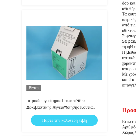
όσο και
αποθήκ
Τα κουτ
ιατρικέ
από τις
άθικτοι.
Συμπερ
50pcs/c
τιμήΗ ι
Η μέθοδ
οπτικά 
χαρακτη
απορροφ
Με χρόν
και ,Τα
επαγγελ
Βίντεο
Ιατρικά εργαστήρια Πρωτοτύπου
Δοκιμαστικής Αγγειοποίησης Κουτιά
Προσ
αποστολής / Ειδικό κουτί παραλαβής για
Πάρτε την καλύτερη τιμή
μεταφορά
Ετικέτ
Αριθμό
Χώρος 