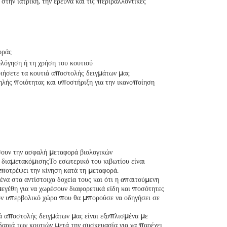
την ιατρική, την έρευνα και τις περιβαλλοντικές
οράς
λόγηση ή τη χρήση του κουτιού
οιήσετε τα κουτιά αποστολής δειγμάτων μας
ής ποιότητας και υποστήριξη για την ικανοποίηση
σουν την ασφαλή μεταφορά βιολογικών
ς διαμετακόμισηςΤο εσωτερικό του κιβωτίου είναι
ποτρέψει την κίνηση κατά τη μεταφορά.
να στα αντίστοιχα δοχεία τους και ότι η απαιτούμενη
εγέθη για να χωρέσουν διαφορετικά είδη και ποσότητες
 τον υπερβολικό χώρο που θα μπορούσε να οδηγήσει σε
ιά αποστολής δειγμάτων μας είναι εξοπλισμένα με
αριά των κουτιών μετά την συσκευασία για να παρέχει