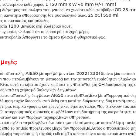
ς εσωτερικού κάθε χώρου L 150 mm x W 40 mm (+/-1 mm)
η διάμετρος του σωλήνα που μπορεί να χωρέσει κάθε αποβάθρα OD 25 
τη ικανότητα απορρόφησης (σε φυσιολογικό άλας, 25 oC) 550 ml
ς συσκευασίας και φύλαξης
σία 1200 μανδύες ανά εξωτερικό κουτί
 υγρασίας Φυλάσσεται σε δροσερό και ξηρό μέρος
ακτινοβολία Αποφύγετε το άμεσο ηλιακό ή φθοριστικό φως.
μογές:
ιά αποστολής AI650 με αριθμό μοντέλου 2022123015,είναι μια ουσιαστικ
ν που περιλαμβάνουν τη μεταφορά και την αποστολή ευαίσθητων υλικών κα
 Κίνα, αυτά τα κιβώτια έχουν κερδίσει την πιστοποίηση GH,διασφάλιση τη
ας κατά τη χειρισμό βιολογικών δειγμάτων.
βώτιο αποστολής δειγμάτων AI650 είναι εξοπλισμένο με απορροφητικά στρώ
έμηση τυχόν διαρροών από δείγματα κατά τη διάρκεια της διαμετακόμισης.Αυ
στήρια, ιατρικά γραφεία και ερευνητικές εγκαταστάσεις που στέλνουν τακτικ
Οι απορροφητικές συσκευές συμβάλλουν στη διατήρηση της ακεραιότητας τ
ριστών και των παρόχων ταχυδρομικών υπηρεσιών..
κτικό σχέδιο περιλαμβάνει ένα σύστημα κλεισίματος με αυτοκόλλητη ταινία
 από το σημείο προέλευσης μέχρι τον προορισμό.Αυτός ο προσεκτικός μηχ
όληψη παραβίασης ή τυχαίας έκθεσηςΤα κιβώτια είναι κατασκευασμένα από 