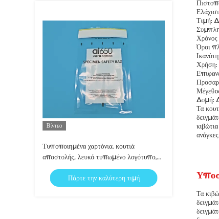
Πιστοπ
Ελάχισ
Τιμή: Δ
Συμπλη
Χρόνος
Όροι π
Ικανότ
Χρήση: 
Επιφαν
Προσαρ
Μέγεθο
Δομή: 
Τα κουτ
δειγμάτ
Βίντεο
κιβώτια
ανάγκες
Τυποποιημένα χαρτόνια, κουτιά
αποστολής, λευκό τυπωμένο λογότυπο,
πλήρες χρωματικό σχέδιο.
Υποσ
Πάρτε την καλύτερη τιμή
Τα κιβώ
δειγμάτ
δειγμάτ