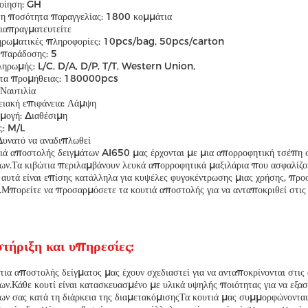
οίηση: GH
τη ποσότητα παραγγελίας: 1800 κομμάτια
ιαπραγματευτείτε
ρωματικές πληροφορίες: 10pcs/bag, 50pcs/carton
 παράδοσης: 5
ληρωμής: L/C, D/A, D/P, T/T, Western Union,
ητα προμήθειας: 180000pcs
Ναυτιλία
ειακή επιφάνεια: Λάμψη
μογή: Διαθέσιμη
ς: M/L
Δυνατό να αναδιπλωθεί
ιά αποστολής δειγμάτων AI650 μας έρχονται με μια απορροφητική τσέπη σ
ων.Τα κιβώτια περιλαμβάνουν λευκά απορροφητικά μαξιλάρια που ασφαλίζ
 αυτά είναι επίσης κατάλληλα για κυψέλες φυγοκέντρωσης μιας χρήσης, προσ
.Μπορείτε να προσαρμόσετε τα κουτιά αποστολής για να ανταποκριθεί στις 
τήριξη και υπηρεσίες:
τια αποστολής δείγματος μας έχουν σχεδιαστεί για να ανταποκρίνονται στις
ων.Κάθε κουτί είναι κατασκευασμένο με υλικά υψηλής ποιότητας για να εξασ
ων σας κατά τη διάρκεια της διαμετακόμισηςΤα κουτιά μας συμμορφώνονται