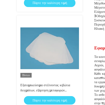
Πάρτε την καλύτερη τιμή
Μέγεθο
Μέγιστ
Ελάχισ
3Οδηγίε
Συσκευα
Περιοχή
Ηλιακή 
Εφαρ
Τα κουτ
σεναρίω
Ανχούι,
ασφάλει
Κάθε κι
Βίντεο
καταπολ
τα εργα
Εξατομικεύσιμα στέλνοντας κιβώτια
δοκιμή.
δειγμάτων, εξάρτηση μεταφορών
των χει
Το ανθε
δειγμάτων με τις τσάντες 95kPa
ασφαλές
Πάρτε την καλύτερη τιμή
στην πρ