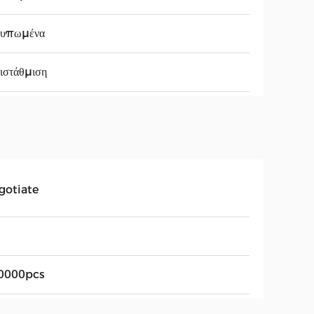
τυπωμένα
ιστάθμιση
gotiate
0000pcs