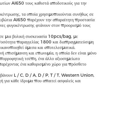
ωτίων AI650 τους καθιστά αποδοτικούς για την
γοκέντρωσης, τα οποία χρησιμοποιούνται συνήθως σε
α κιβώτια AI650 παρέχουν την απαραίτητη προστασία
ωλήνες φυγοκέντρωσης φτάνουν στον προορισμό τους
 σε μια βολική συσκευασία 10pcs/bag, με
 ποσότητα παραγγελίας 1800 και διαπραγματεύσιμη
ικανοποιηθεί άμεσα και αποτελεσματικά.
ή επισήμανση και επωνυμία, η οποία δεν είναι μόνο
απορροφητική τσέπη, ένα άλλο αξιοσημείωτο
παρέχοντας ένα καθορισμένο χώρο για πρόσθετο
άνουν L / C, D / A, D / P, T / T, Western Union,
ή για κάθε ίδρυμα που απαιτεί ασφαλείς και