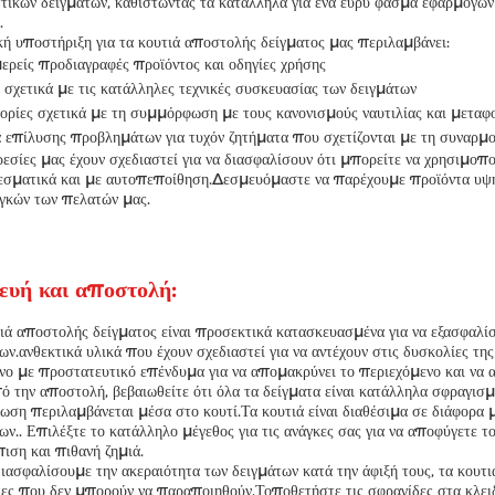
τικών δειγμάτων, καθιστώντας τα κατάλληλα για ένα ευρύ φάσμα εφαρμογών σ
.
κή υποστήριξη για τα κουτιά αποστολής δείγματος μας περιλαμβάνει:
ρείς προδιαγραφές προϊόντος και οδηγίες χρήσης
 σχετικά με τις κατάλληλες τεχνικές συσκευασίας των δειγμάτων
ρίες σχετικά με τη συμμόρφωση με τους κανονισμούς ναυτιλίας και μεταφ
 επίλυσης προβλημάτων για τυχόν ζητήματα που σχετίζονται με τη συναρμο
εσίες μας έχουν σχεδιαστεί για να διασφαλίσουν ότι μπορείτε να χρησιμοπ
σματικά και με αυτοπεποίθηση.Δεσμευόμαστε να παρέχουμε προϊόντα υψηλ
γκών των πελατών μας.
ευή και αποστολή:
ιά αποστολής δείγματος είναι προσεκτικά κατασκευασμένα για να εξασφαλί
ων.ανθεκτικά υλικά που έχουν σχεδιαστεί για να αντέχουν στις δυσκολίες τη
ο με προστατευτικό επένδυμα για να απομακρύνει το περιεχόμενο και να α
ό την αποστολή, βεβαιωθείτε ότι όλα τα δείγματα είναι κατάλληλα σφραγισμέ
ωση περιλαμβάνεται μέσα στο κουτί.Τα κουτιά είναι διαθέσιμα σε διάφορα μ
ων.. Επιλέξτε το κατάλληλο μέγεθος για τις ανάγκες σας για να αποφύγετε
ιση και πιθανή ζημιά.
διασφαλίσουμε την ακεραιότητα των δειγμάτων κατά την άφιξή τους, τα κουτ
ες που δεν μπορούν να παραποιηθούν.Τοποθετήστε τις σφραγίδες στα κλειδ