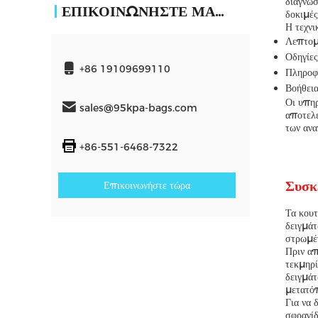
διαγνωσ
ΕΠΙΚΟΙΝΩΝΉΣΤΕ ΜΑΖΊ ΜΑΣ
δοκιμές
Η τεχνι
Λεπτομε
Οδηγίες
+86 19109699110
Πληροφο
Βοήθεια
Οι υπηρ
sales@95kpa-bags.com
αποτελε
των ανα
+86-551-6468-7322
Συσκ
Επικοινωνήστε τώρα
Τα κουτ
δειγμάτ
στρωμέν
Πριν απ
τεκμηρί
δειγμάτ
μετατόπ
Για να 
σφραγίδ