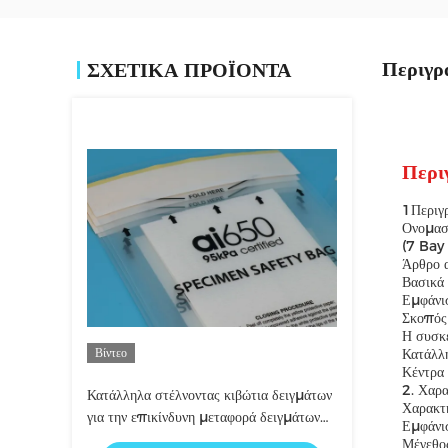
Περιγρ
ΣΧΕΤΙΚΑ ΠΡΟΪΟΝΤΑ
Περι
1Περιγ
Ονομασ
(7 Bay
Άρθρο 
Βασικά
Εμφάνι
Σκοπός
Η συσκ
Βίντεο
Κατάλλη
Κέντρα 
2. Χαρα
Κατάλληλα στέλνοντας κιβώτια δειγμάτων
Χαρακτ
για την επικίνδυνη μεταφορά δειγμάτων
Εμφάνι
αγαθών
Μέγεθο