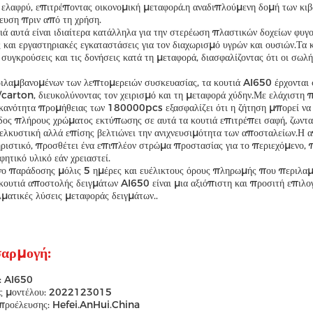
 ελαφρύ, επιτρέποντας οικονομική μεταφορά.η αναδιπλούμενη δομή των κιβ
ευση πριν από τη χρήση.
ιά αυτά είναι ιδιαίτερα κατάλληλα για την στερέωση πλαστικών δοχείων φυ
ς και εργαστηριακές εγκαταστάσεις για τον διαχωρισμό υγρών και ουσιών.Τ
 συγκρούσεις και τις δονήσεις κατά τη μεταφορά, διασφαλίζοντας ότι οι σ
ιλαμβανομένων των λεπτομερειών συσκευασίας, τα κουτιά AI650 έρχονται
arton, διευκολύνοντας τον χειρισμό και τη μεταφορά χύδην.Με ελάχιστη
κανότητα προμήθειας των 180000pcs εξασφαλίζει ότι η ζήτηση μπορεί να 
ος πλήρους χρώματος εκτύπωσης σε αυτά τα κουτιά επιτρέπει σαφή, ζωνταν
ελκυστική αλλά επίσης βελτιώνει την ανιχνευσιμότητα των αποσταλείων.Η 
ριστικό, προσθέτει ένα επιπλέον στρώμα προστασίας για το περιεχόμενο, 
ητικό υλικό εάν χρειαστεί.
ο παράδοσης μόλις 5 ημέρες και ευέλικτους όρους πληρωμής που περιλαμβ
 κουτιά αποστολής δειγμάτων AI650 είναι μια αξιόπιστη και προσιτή επιλογ
ματικές λύσεις μεταφοράς δειγμάτων..
αρμογή:
α: AI650
ς μοντέλου: 2022123015
προέλευσης: Hefei.AnHui.China