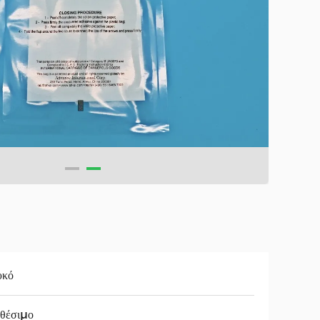
υκό
θέσιμο