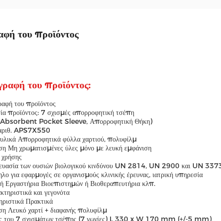
αφή του προϊόντος
γραφή του προϊόντος:
ραφή του προϊόντος
ία προϊόντος: 7 σχισμές απορροφητική τσέπη
 Absorbent Pocket Sleeve, Απορροφητική Θήκη)
αριθ. APS7X550
 υλικά Απορροφητικά φύλλα χαρτιού, πολυφίλμ
ση Μη χρωματισμένες ύλες μόνο με λευκή εμφάνιση
 χρήσης
ευασία των ουσιών βιολογικού κινδύνου UN 2814, UN 2900 και UN 337
λο για εφαρμογές σε οργανισμούς κλινικής έρευνας, ιατρική υπηρεσία
ή Εργαστήρια Βιοεπιστημών ή Βιοθεραπευτήρια κλπ.
κτηριστικά και γεγονότα
ηριστικά Πρακτικά
ση Λευκό χαρτί + διαφανής πολυφίλμ
ς του 7 σχισμάτων τσέπης (7 γωνίες) L 330 x W 170 mm (+/-5 mm)