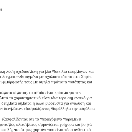
mm
ή λύση σχεδιασμένη για μια ποικιλία εφαρμογών και
ι δειγμάτωνΦτιαγμένα με σχολαστικότητα στο Χεφέι,
ς συμμόρφωσής τους με υψηλά πρότυπα ποιότητας και
ματα αίματος, τα οποία είναι κρίσιμα για την
τό το χαρακτηριστικό είναι ιδιαίτερα σημαντικό για
ά δείγματα αίματος ή άλλα βιορευστά για ανάλυση και
ων δειγμάτων, εξασφαλίζοντας παράλληλα την ασφάλεια
, εξασφαλίζοντας ότι το περιεχόμενο παραμένει
ανισμός κλεισίματος σφραγίζεται γρήγορα και βοηθά
υψηλής ποιότητας χαρτόνι που είναι τόσο ανθεκτικό